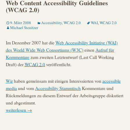
Web Content Accessibility Guidelines
(WCAG 2.0)
9. März 2008
Accessibility
,
WCAG 2.0
WAI
,
WCAG 2.0
Michael Stenitzer
Im Dezember 2007 hat die
Web Accessibility Initiative (WAI)
des
World Wide Web Consortiums (W3C)
einen
Aufruf für
Kommentare
zum zweiten Letztentwurf
(Last Call Working
Draft)
der
WCAG 2.0
veröffentlicht.
Wir
haben gemeinsam mit einigen Interessierten von
accessible
media
und vom
Accessibility Stammtisch
Kommentare und
Rückmeldungen zu diesem Entwurf der Arbeitsgruppe diskutiert
und abgestimmt.
Kommentare
weiterlesen
→
zum
aktuellen