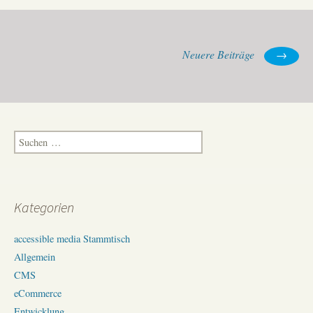
Entwurf
der
Web
Beitrags-
Neuere Beiträge
→
Content
Navigation
Accessibility
Guidelines
(WCAG
2.0)
Suchen
nach:
Kategorien
accessible media Stammtisch
Allgemein
CMS
eCommerce
Entwicklung