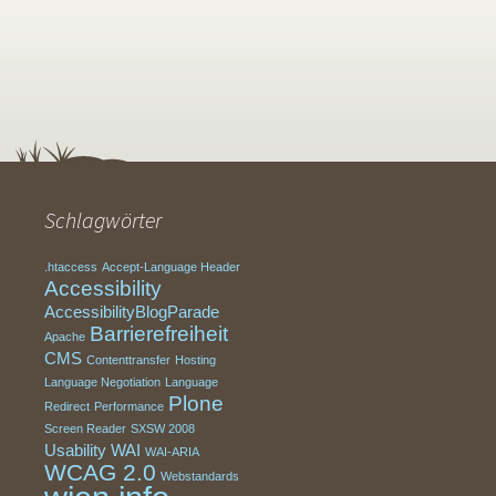
Schlagwörter
.htaccess
Accept-Language Header
Accessibility
AccessibilityBlogParade
Barrierefreiheit
Apache
CMS
Contenttransfer
Hosting
Language Negotiation
Language
Plone
Redirect
Performance
Screen Reader
SXSW 2008
Usability
WAI
WAI-ARIA
WCAG 2.0
Webstandards