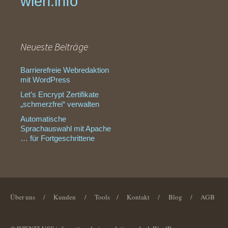
wien.info
Neueste Beiträge
Barrierefreie Webredaktion
mit WordPress
Let’s Encrypt Zertifikate
„schmerzfrei“ verwalten
Automatische
Sprachauswahl mit Apache
… für Fortgeschrittene
Über uns
/
Kunden
/
Tools
/
Kontakt
/
Blog
/
AGB