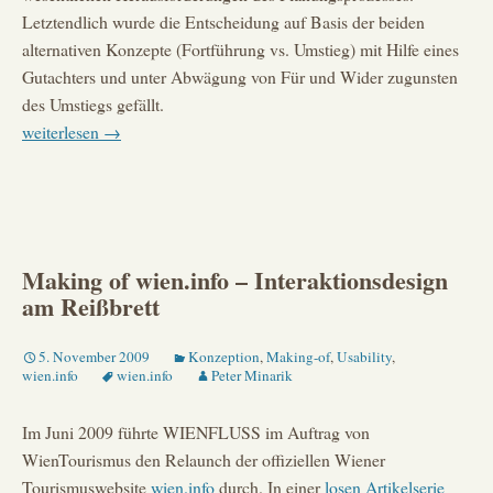
Letztendlich wurde die Entscheidung auf Basis der beiden
alternativen Konzepte (Fortführung vs. Umstieg) mit Hilfe eines
Gutachters und unter Abwägung von Für und Wider zugunsten
des Umstiegs gefällt.
Making
weiterlesen
→
of
wien.info
–
das
Content-
Making of wien.info – Interaktionsdesign
Management-
am Reißbrett
System
5. November 2009
Konzeption
,
Making-of
,
Usability
,
wien.info
wien.info
Peter Minarik
Im Juni 2009 führte WIENFLUSS im Auftrag von
WienTourismus den Relaunch der offiziellen Wiener
Tourismuswebsite
wien.info
durch. In einer
losen Artikelserie