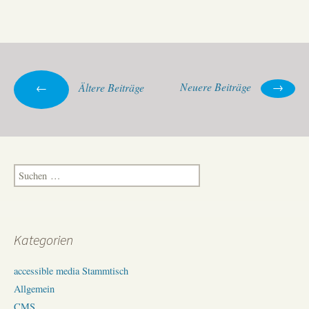
wien.
–
Inter
am
Reißb
Beitrags-
Neuere Beiträge
→
←
Ältere Beiträge
Navigation
Suchen
nach:
Kategorien
accessible media Stammtisch
Allgemein
CMS