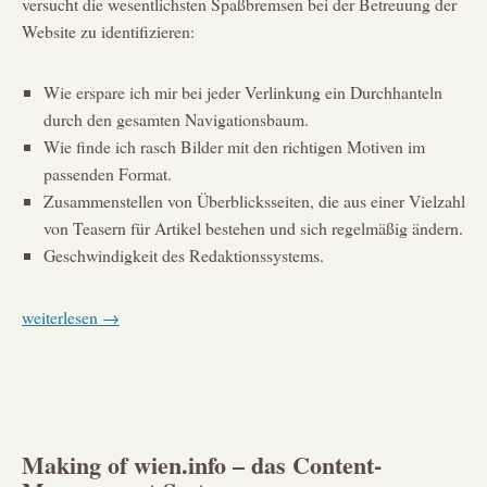
versucht die wesentlichsten Spaßbremsen bei der Betreuung der
Website zu identifizieren:
Wie erspare ich mir bei jeder Verlinkung ein Durchhanteln
durch den gesamten Navigationsbaum.
Wie finde ich rasch Bilder mit den richtigen Motiven im
passenden Format.
Zusammenstellen von Überblicksseiten, die aus einer Vielzahl
von Teasern für Artikel bestehen und sich regelmäßig ändern.
Geschwindigkeit des Redaktionssystems.
Making
weiterlesen
→
of
wien.info
–
Usability
für
Making of wien.info – das Content-
Redakteure