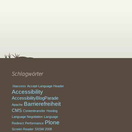
Schlagwörter
.htaccess
Accept-Language Header
Accessibility
AccessibilityBlogParade
Barrierefreiheit
Apache
CMS
Contenttransfer
Hosting
Language Negotiation
Language
Plone
Redirect
Performance
Screen Reader
SXSW 2008